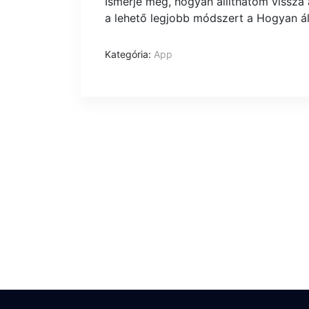
Ismerje meg, hogyan állíthatom vissza
a lehető legjobb módszert a Hogyan ál
Kategória:
App