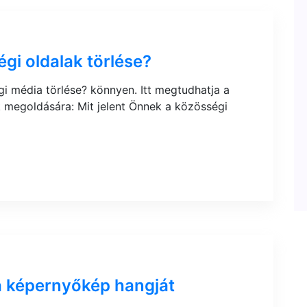
égi oldalak törlése?
gi média törlése? könnyen. Itt megtudhatja a
 megoldására: Mit jelent Önnek a közösségi
a képernyőkép hangját