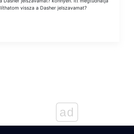
 a Dasher jelszavamat? könnyen. Itt megtudhatja
líthatom vissza a Dasher jelszavamat?
ad