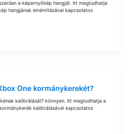
szerűen a képernyőkép hangját. Itt megtudhatja
kép hangjának elnémításával kapcsolatos
z Xbox One kormánykerekét?
ének kalibrálását? könnyen. Itt megtudhatja a
kormánykerék kalibrálásával kapcsolatos