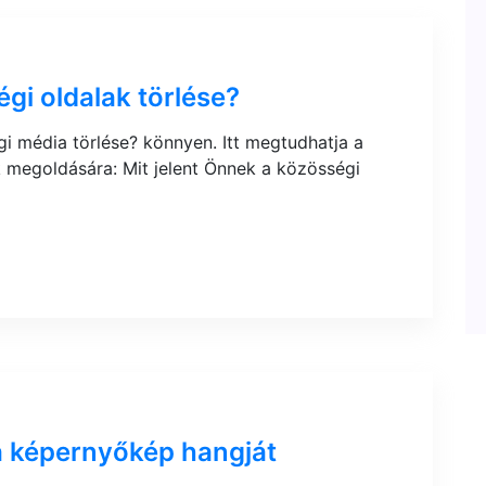
égi oldalak törlése?
gi média törlése? könnyen. Itt megtudhatja a
 megoldására: Mit jelent Önnek a közösségi
a képernyőkép hangját