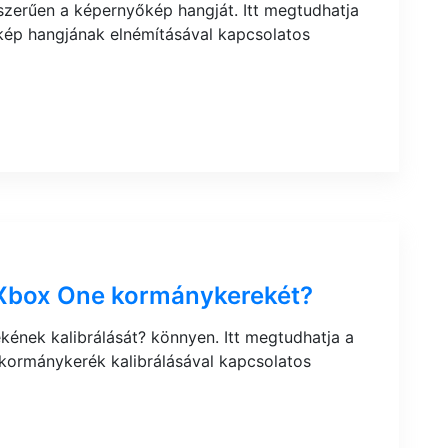
szerűen a képernyőkép hangját. Itt megtudhatja
kép hangjának elnémításával kapcsolatos
z Xbox One kormánykerekét?
ének kalibrálását? könnyen. Itt megtudhatja a
kormánykerék kalibrálásával kapcsolatos