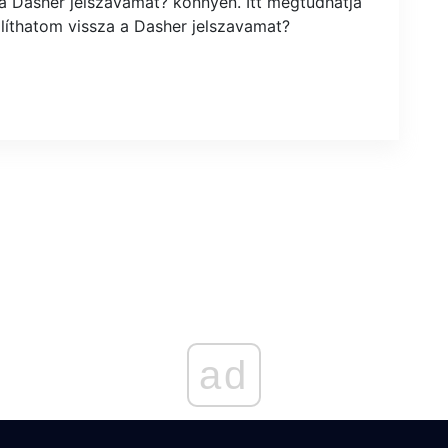
 a Dasher jelszavamat? könnyen. Itt megtudhatja
líthatom vissza a Dasher jelszavamat?
ad