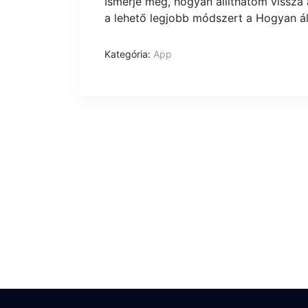
Ismerje meg, hogyan állíthatom vissza
a lehető legjobb módszert a Hogyan ál
Kategória:
App